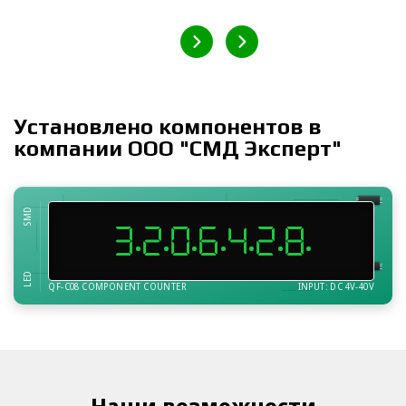
Установлено компонентов в
компании ООО "СМД Эксперт"
SMD
3
2
0
6
4
2
8
LED
QF-C08 COMPONENT COUNTER
INPUT: DC 4V-40V
Наши возможности