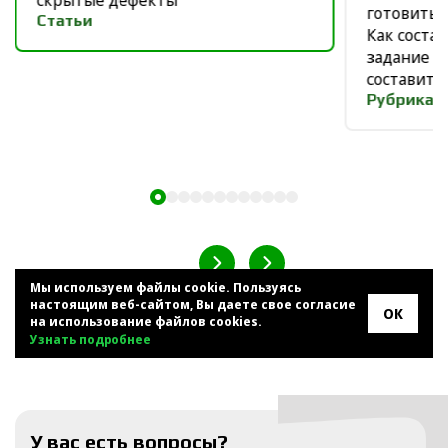
скрытые дефекты
готовить 
Статьи
Как соста
задание п
составить
Рубрика
Мы используем файлы cookie. Пользуясь
настоящим веб-сайтом, Вы даете свое согласие
ОК
ВСЕ НОВОСТИ
на использование файлов cookies.
Узнать подробнее
У вас есть вопросы?