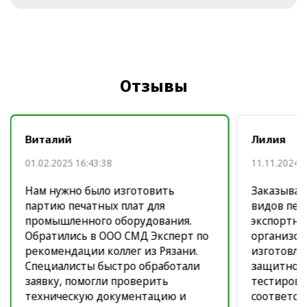
Отзывы
Виталий
Лилия
01.02.2025 16:43:38
11.11.2024 1
Нам нужно было изготовить
Заказывал
партию печатных плат для
видов печ
промышленного оборудования.
экспортно
Обратились в ООО СМД Эксперт по
организов
рекомендации коллег из Рязани.
изготовле
Специалисты быстро обработали
защитное
заявку, помогли проверить
тестирова
техническую документацию и
соответст