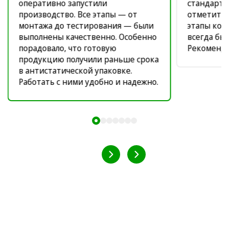
оперативно запустили
стандарта
производство. Все этапы — от
отметить 
монтажа до тестирования — были
этапы кон
выполнены качественно. Особенно
всегда был
порадовало, что готовую
Рекоменду
продукцию получили раньше срока
в антистатической упаковке.
Работать с ними удобно и надежно.