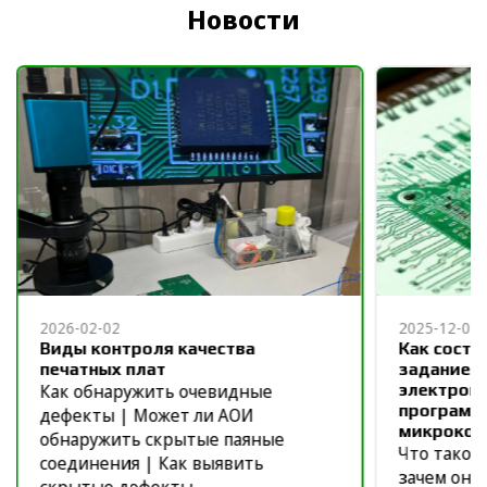
Новости
2026-02-02
2025-12-08
Виды контроля качества
Как соста
печатных плат
задание н
Как обнаружить очевидные
электронн
программн
дефекты | Может ли АОИ
микрокон
обнаружить скрытые паяные
Что такое
соединения | Как выявить
зачем оно