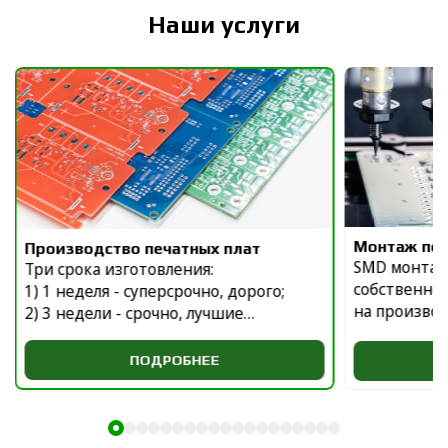
Наши услуги
Монтаж печ
Производство печатных плат
SMD монтаж
Три срока изготовления:
собственно
1) 1 неделя - суперсрочно, дорого;
на произво
2) 3 недели - срочно, лучшие
км от Каза
пропорции цены и срока;
в городе Ин
3) 6 недель - серия, оптимально по
ПОДРОБНЕЕ
цене.