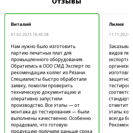
Отзывы
Виталий
Лилия
01.02.2025 16:43:38
11.11.2024 1
Нам нужно было изготовить
Заказывал
партию печатных плат для
видов печ
промышленного оборудования.
экспортно
Обратились в ООО СМД Эксперт по
организов
рекомендации коллег из Рязани.
изготовле
Специалисты быстро обработали
защитное
заявку, помогли проверить
тестирова
техническую документацию и
соответст
оперативно запустили
стандарта
производство. Все этапы — от
отметить 
монтажа до тестирования — были
этапы кон
выполнены качественно. Особенно
всегда был
порадовало, что готовую
Рекоменду
продукцию получили раньше срока