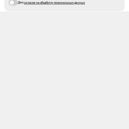
Даю
согласие на обработку персональных данных
ЗАКАЗАТЬ ЗВОНОК
Услуги
Продукция
Монтаж печатных плат