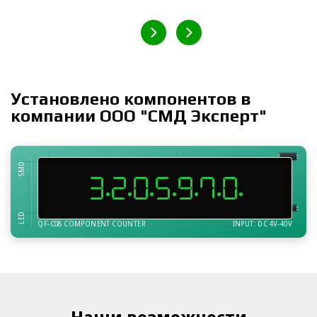
Установлено компонентов в
компании ООО "СМД Эксперт"
SMD
3
2
0
5
9
7
0
LED
QF-C08 COMPONENT COUNTER
INPUT: DC 4V-40V
Наши возможности