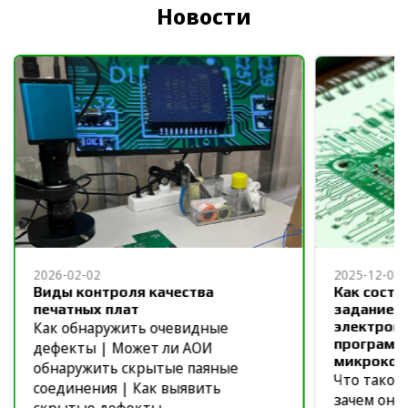
Новости
2026-02-02
2025-12-08
Виды контроля качества
Как соста
печатных плат
задание н
Как обнаружить очевидные
электронн
программн
дефекты | Может ли АОИ
микрокон
обнаружить скрытые паяные
Что такое
соединения | Как выявить
зачем оно