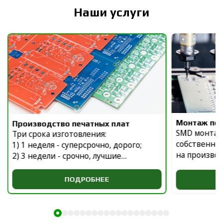
Наши услуги
Монтаж печ
Производство печатных плат
SMD монтаж
Три срока изготовления:
собственно
1) 1 неделя - суперсрочно, дорого;
на произво
2) 3 недели - срочно, лучшие
км от Каза
пропорции цены и срока;
в городе Ин
3) 6 недель - серия, оптимально по
ПОДРОБНЕЕ
цене.