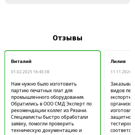
Отзывы
Виталий
Лилия
01.02.2025 16:43:38
11.11.2024 1
Нам нужно было изготовить
Заказывал
партию печатных плат для
видов печ
промышленного оборудования.
экспортно
Обратились в ООО СМД Эксперт по
организов
рекомендации коллег из Рязани.
изготовле
Специалисты быстро обработали
защитное
заявку, помогли проверить
тестирова
техническую документацию и
соответст