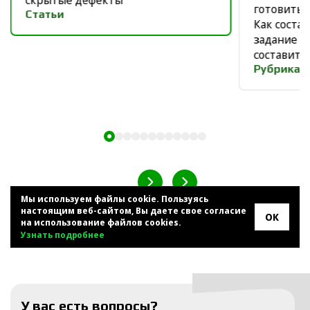
скрытые дефекты
готовить 
Статьи
Как соста
задание п
составить
Рубрика
Мы используем файлы cookie. Пользуясь
настоящим веб-сайтом, Вы даете свое согласие
ОК
ВСЕ НОВОСТИ
на использование файлов cookies.
Узнать подробнее
У вас есть вопросы?