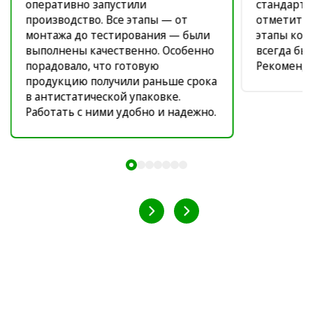
оперативно запустили
стандарта
производство. Все этапы — от
отметить 
монтажа до тестирования — были
этапы кон
выполнены качественно. Особенно
всегда был
порадовало, что готовую
Рекоменду
продукцию получили раньше срока
в антистатической упаковке.
Работать с ними удобно и надежно.